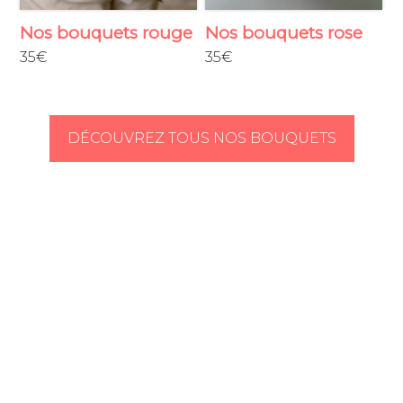
Nos bouquets rouge
Nos bouquets rose
N
35€
35€
3
{passion, loyauté,
(affection, bonheur,
B
amour}
vitalité)
s
DÉCOUVREZ TOUS NOS BOUQUETS