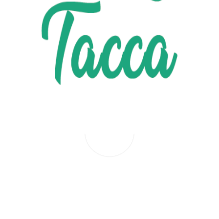
NOS VASES ET CACHE-POTS
15€