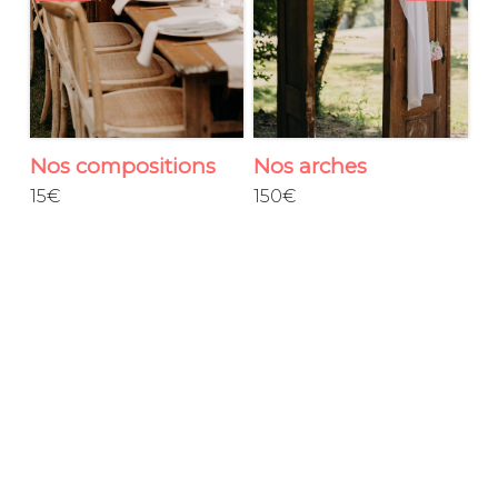
Nos compositions
Nos arches
N
15€
150€
2
de table
c